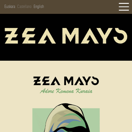
Euskara
Castellano
English
INICIO
NOTICIAS
DISCOGRAFÍA
BIOGRAFÍA
GALERÍA
CONCIERTOS
TIENDA
CONTACTO