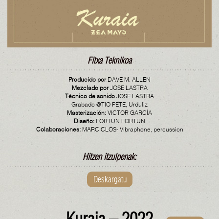
Fitxa Teknikoa
Producido por
DAVE M. ALLEN
Mezclado por
JOSE LASTRA
Técnico de sonido
JOSE LASTRA
Grabado
@TIO PETE, Urduliz
Masterización:
VICTOR GARCÍA
Diseño:
FORTUN FORTUN
Colaboraciones:
MARC CLOS- Vibraphone, percussion
Hitzen itzulpenak:
Deskargatu