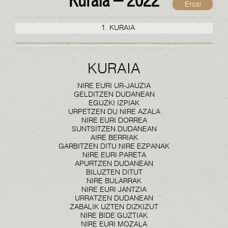
Kuraia – 2022
Erosi
1. KURAIA
KURAIA
NIRE EURI UR-JAUZIA
GELDITZEN DUDANEAN
EGUZKI IZPIAK
URPETZEN DU NIRE AZALA
NIRE EURI DORREA
SUNTSITZEN DUDANEAN
AIRE BERRIAK
GARBITZEN DITU NIRE EZPANAK
NIRE EURI PARETA
APURTZEN DUDANEAN
BILUZTEN DITUT
NIRE BULARRAK
NIRE EURI JANTZIA
URRATZEN DUDANEAN
ZABALIK UZTEN DIZKIZUT
NIRE BIDE GUZTIAK
NIRE EURI MOZALA