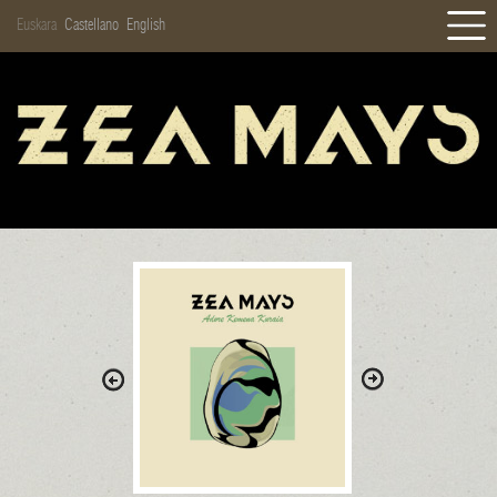
Euskara
Castellano
English
HASIERA
BERRIAK
BIOGRAFIA
DISKOGRAFIA
GALERIA
KONTZERTUAK
DENDA
KONTAKTUA