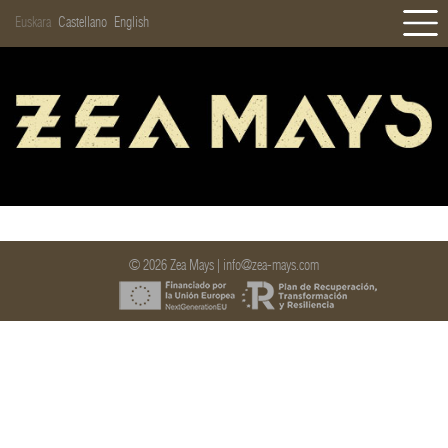
Euskara
Castellano
English
HASIERA
BERRIAK
BIOGRAFIA
DISKOGRAFIA
GALERIA
:/(
KONTZERTUAK
DENDA
© 2026 Zea Mays |
info@zea-mays.com
KONTAKTUA